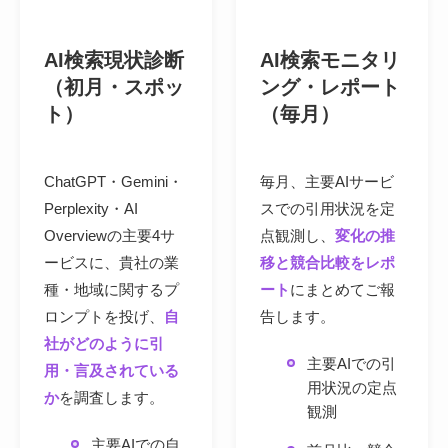
AI検索現状診断
AI検索モニタリ
（初月・スポッ
ング・レポート
ト）
（毎月）
ChatGPT・Gemini・
毎月、主要AIサービ
Perplexity・AI
スでの引用状況を定
Overviewの主要4サ
点観測し、
変化の推
ービスに、貴社の業
移と競合比較をレポ
種・地域に関するプ
ート
にまとめてご報
ロンプトを投げ、
自
告します。
社がどのように引
主要AIでの引
用・言及されている
用状況の定点
か
を調査します。
観測
主要AIでの自