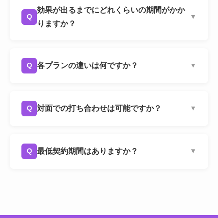
ルティング
（月額5万円から）で十分です。
AI検索現状診断(スポット5万円)が別途発生しま
約中のお客様は、いつでもAI検索モニタリング
効果が出るまでにどれくらいの期間がかか
Q
▼
す。詳細は無料相談時にご案内いたします。
を追加いただけます。月額3万円の追加で、翌月
りますか？
からAI検索の定点観測レポートが始まります。
A
SEO施策と同様に中長期的な取り組みが必要で
す。AI検索での表示はSEO施策の波及効果とし
各プランの違いは何ですか？
Q
▼
て徐々に変化するため、3〜6ヶ月の定点観測で
傾向が見えてきます。そのため、最低契約期間
A
ライト＋AIモニタリングは、月次コンサルティ
を6ヶ月とさせていただいています。
ングと簡易レポートにAI検索モニタリングを加
対面での打ち合わせは可能ですか？
Q
▼
えた「まず現状を把握する」プランです。スタ
ンダード＋AIモニタリングは、GA4・GSC・
A
はい、可能です。山形市内であれば対面でのお
Ahrefsを使ったデータ分析レポートと月次アクシ
打ち合わせに対応しております。ご契約内容に
最低契約期間はありますか？
Q
▼
ョンプランが加わり、PDCAを回す体制が整いま
応じて対面・オンラインを柔軟に組み合わせる
す。プロ＋AIモニタリングは、月2回のコンサル
ことができます。
A
6ヶ月からのご契約をお願いしております。
ティングに加え、競合動向モニタリングや施策
SEO・AI検索施策は中長期的な施策のため、短
効果検証レポートが含まれる本格的な運用体制
期間では十分な効果を実感しにくい傾向があり
です。どのプランが合うかは無料相談でご提案
ます。6ヶ月以降は1ヶ月前のご連絡にて解約が