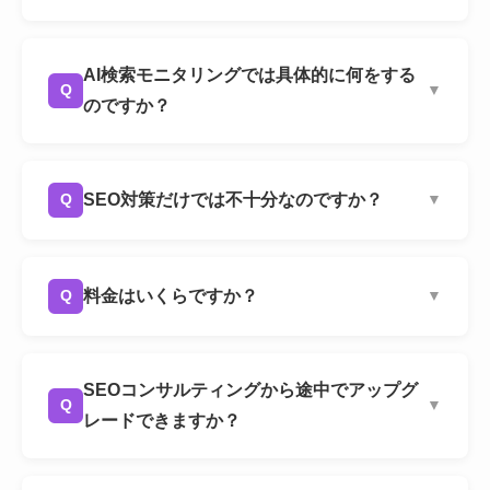
A
SEOコンサルティング
の全サービスに加え、
ChatGPT・Gemini・Perplexity・AI Overviewな
AI検索モニタリングでは具体的に何をする
Q
▼
ど主要AIでの引用状況の診断と月次モニタリン
のですか？
グレポートが含まれます。施策の内容自体は
SEOコンサルティングと同じです。違いは「AI
A
毎月、貴社の業種・地域に関連するプロンプト
検索の世界で貴社がどう見えているか」を定期
をChatGPT・Gemini・Perplexity・AI Overview
SEO対策だけでは不十分なのですか？
Q
▼
的に可視化するかどうかです。
に投げ、自社がどのように引用・言及されてい
るかを調査します。前月比での変化や競合との
A
SEO対策は引き続き重要です。AI Overviewの引
比較を含むレポートを作成し、SEO施策へのフ
用元の大半は検索上位サイトであり、正しい
料金はいくらですか？
Q
▼
ィードバックを行います。
SEOがAI検索でも評価される土台になります。
ただし、AI検索での表示状況は従来のSEOツー
A
月額8万円(税抜)のライト＋AIモニタリングプラ
ルでは計測できません。「SEOの効果がAI検索
ンからスタートできます。SEOコンサルティン
SEOコンサルティングから途中でアップグ
Q
▼
にどう波及しているか」を把握したい場合に、
グの各プラン(ライト5万 / スタンダード10万＋施
レードできますか？
このモニタリングが有効です。現時点でAI検索
策費 / プロ20万＋施策費)にAI検索モニタリング
の対応が不要と判断される場合は、
SEOコンサ
(月額3万円)を加えた料金体系です。初月のみ、
A
はい、可能です。SEOコンサルティングをご契