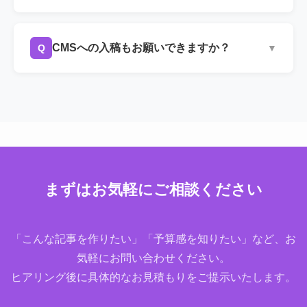
大幅な修正が発生するケースは稀です。
A
BtoB・BtoCを問わず幅広いジャンルに対応可能
です。専門性が高いジャンルの場合は、そのジ
CMSへの入稿もお願いできますか？
Q
▼
ャンルに知見のあるライターをアサインいたし
ます。
A
はい、WordPressをはじめとするCMSへの入稿
代行にも対応しております(別途費用がかかりま
す)。
まずはお気軽にご相談ください
「こんな記事を作りたい」「予算感を知りたい」など、お
気軽にお問い合わせください。
ヒアリング後に具体的なお見積もりをご提示いたします。