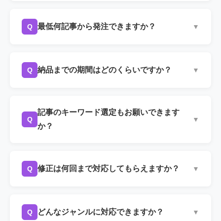
お見積もりは、ヒアリング後にご提示いたしま
A
キーワードの競合状況や検索意図に応じて最適
すので、まずはお気軽にお問い合わせくださ
な文字数をご提案します。一般的には3,000〜
最低何記事から発注できますか？
Q
▼
い。
8,000文字程度ですが、テーマによってはそれ以
上になる場合もございます。
A
1記事からご発注いただけます。「まずは試しに
1記事から」というご要望にも対応しておりま
納品までの期間はどのくらいですか？
Q
▼
す。
A
構成案の確認を含め、通常2〜3週間程度です。
記事数やボリュームによって変動しますので、
記事のキーワード選定もお願いできます
Q
▼
スケジュールはご相談ください。
か？
A
はい、キーワード選定から構成案作成、執筆ま
で一貫して対応いたします。「どんなキーワー
修正は何回まで対応してもらえますか？
Q
▼
ドで記事を書けばいいかわからない」という段
階からでもご相談いただけます。
A
回数の上限は設けておりません。ただし、構成
案の段階でしっかりと方向性を確認するため、
どんなジャンルに対応できますか？
Q
▼